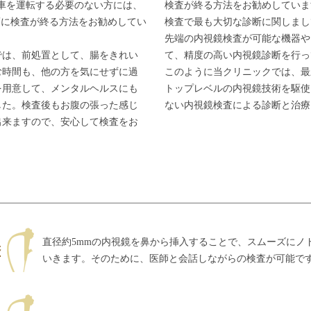
車を運転する必要のない方には、
検査が終る方法をお勧めしていま
頃に検査が終る方法をお勧めしてい
検査で最も大切な診断に関しまし
先端の内視鏡検査が可能な機器や
では、前処置として、腸をきれい
て、精度の高い内視鏡診断を行っ
む時間も、他の方を気にせずに過
このように当クリニックでは、最
を用意して、メンタルヘルスにも
トップレベルの内視鏡技術を駆使
した。検査後もお腹の張った感じ
ない内視鏡検査による診断と治療
出来ますので、安心して検査をお
直径約5mmの内視鏡を鼻から挿入することで、スムーズにノ
いきます。そのために、医師と会話しながらの検査が可能で