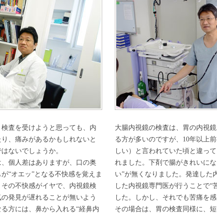
、検査を受けようと思っても、内
大腸内視鏡の検査は、胃の内視鏡
たり、痛みがあるかもしれないと
る方が多いのですが、10年以上
ではないでしょうか。
しい）と言われていた頃と違って
は、個人差はありますが、口の奥
れました。下剤で腸がきれいになる
が“オエッ”となる不快感を覚えま
い”が無くなりました。発達した
、その不快感がイヤで、内視鏡検
した内視鏡専門医が行うことで“
気の発見が遅れることが無いよう
した。しかし、それでも苦痛を感
る方には、鼻から入れる“経鼻内
その場合は、胃の検査同様に、短