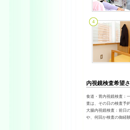
内視鏡検査希望
食道・胃内視鏡検査：
査は、その日の検査予
大腸内視鏡検査：前日
や、何回か検査の御経