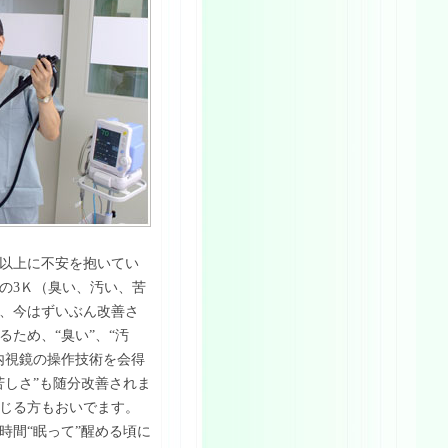
以上に不安を抱いてい
前の3Ｋ（臭い、汚い、苦
、今はずいぶん改善さ
ため、“臭い”、“汚
内視鏡の操作技術を会得
苦しさ”も随分改善されま
じる方もおいでます。
時間“眠って”醒める頃に